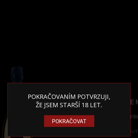
POKRAČOVANÍM POTVRZUJI,
CHAMPANGE M
ŽE JSEM STARŠÍ 18 LET.
2400 Kč
VYPR
POKRAČOVAT
CHAMPANGE MOUTA