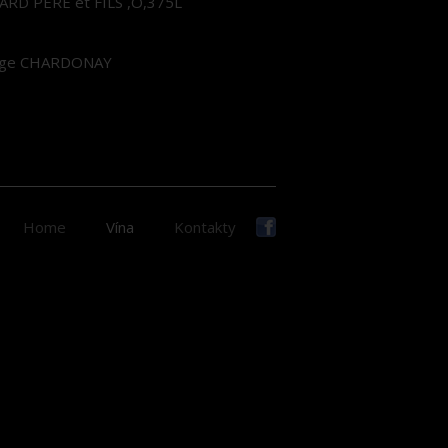
D PÉRE et FILS ,O,375L
age CHARDONAY
Home
Vína
Kontakty