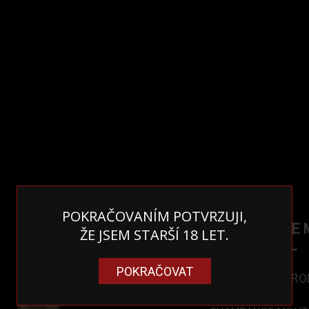
POKRAČOVANÍM POTVRZUJI,
CHAMPANGE M
ŽE JSEM STARŠÍ 18 LET.
BRUT ,O,375L
POKRAČOVAT
530 Kč
VYPRO