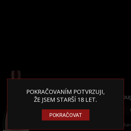
POKRAČOVANÍM POTVRZUJI,
Sant-Aubin roug
ŽE JSEM STARŠÍ 18 LET.
790 Kč
POKRAČOVAT
Henry Prudhon - San